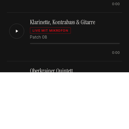
0:00
Klarinette, Kontrabass & Gitarre
LIVE MIT MIKROFON
Patch 08
0:00
Oberkrainer Quintett
LIVE MIT MIKROFON
Patch 10
0:00
60er-Orgel, E-Bass & Schlagzeug
LIVE MIT MIKROFON