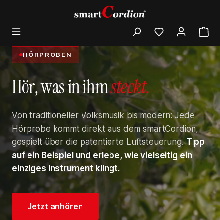
alt springen
HÖRPROBEN
Hör, was in ihm
steckt.
Von traditioneller Volksmusik bis modern: Jede
Hörprobe kommt direkt aus dem smartCordion,
gespielt über die patentierte Luftsteuerung.
Tipp
auf ein Beispiel und erlebe, wie vielseitig ein
einziges Instrument klingt.
Jetzt anhören